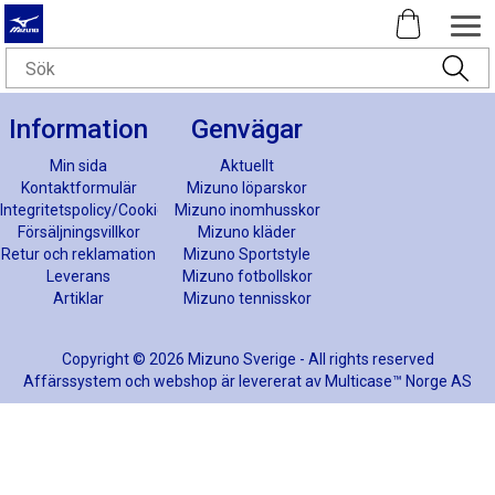
Information
Genvägar
Min sida
Aktuellt
Kontaktformulär
Mizuno löparskor
Integritetspolicy/Cookies
Mizuno inomhusskor
Försäljningsvillkor
Mizuno kläder
Retur och reklamation
Mizuno Sportstyle
Leverans
Mizuno fotbollskor
Artiklar
Mizuno tennisskor
Copyright © 2026 Mizuno Sverige - All rights reserved
Affärssystem
och
webshop
är levererat av
Multicase™ Norge AS