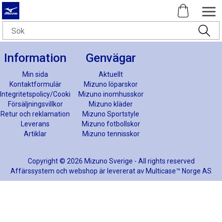
Information
Genvägar
Min sida
Aktuellt
Kontaktformulär
Mizuno löparskor
Integritetspolicy/Cookies
Mizuno inomhusskor
Försäljningsvillkor
Mizuno kläder
Retur och reklamation
Mizuno Sportstyle
Leverans
Mizuno fotbollskor
Artiklar
Mizuno tennisskor
Copyright © 2026 Mizuno Sverige - All rights reserved
Affärssystem
och
webshop
är levererat av
Multicase™ Norge AS