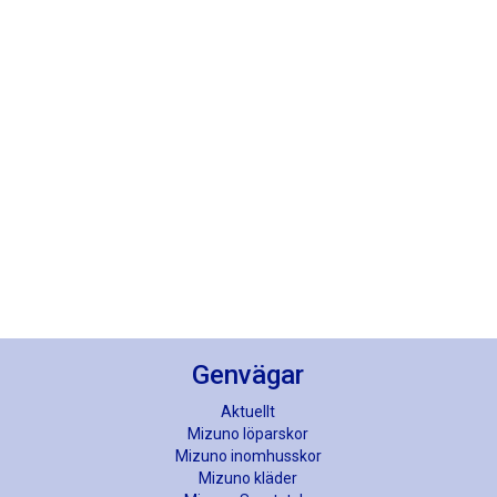
Genvägar
Aktuellt
Mizuno löparskor
Mizuno inomhusskor
Mizuno kläder