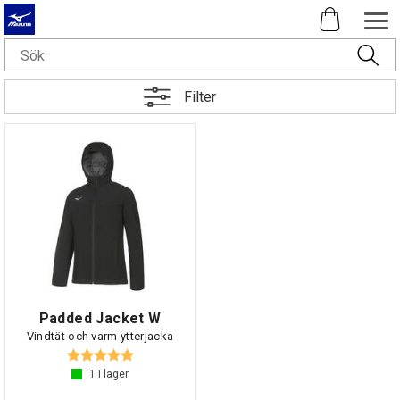
Filter
Padded Jacket W
Vindtät och varm ytterjacka
Betyg:
5.0 utav 5 stjärnor
1
i lager