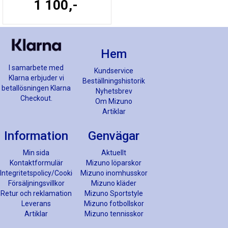
1 100,-
Hem
I samarbete med
Kundservice
Klarna erbjuder vi
Beställningshistorik
betallösningen Klarna
Nyhetsbrev
Checkout.
Om Mizuno
Artiklar
Information
Genvägar
Min sida
Aktuellt
Kontaktformulär
Mizuno löparskor
Integritetspolicy/Cookies
Mizuno inomhusskor
Försäljningsvillkor
Mizuno kläder
Retur och reklamation
Mizuno Sportstyle
Leverans
Mizuno fotbollskor
Artiklar
Mizuno tennisskor