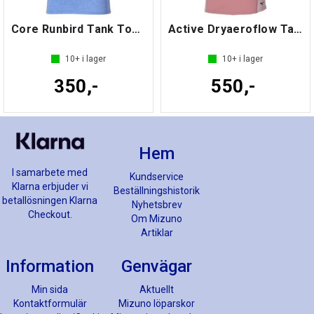
Core Runbird Tank Top W
Active Dryaeroflow Tank Top W
10+
i lager
10+
i lager
350,-
550,-
Hem
I samarbete med
Kundservice
Klarna erbjuder vi
Beställningshistorik
betallösningen Klarna
Nyhetsbrev
Checkout.
Om Mizuno
Artiklar
Information
Genvägar
Min sida
Aktuellt
Kontaktformulär
Mizuno löparskor