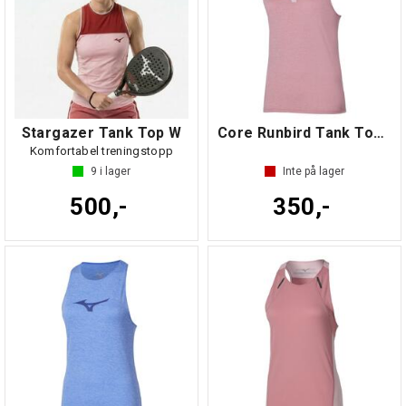
Stargazer Tank Top W
Core Runbird Tank Top W
Komfortabel treningstopp
9
i lager
Inte på lager
500,-
350,-