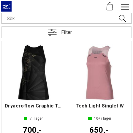
Filter
Dryaeroflow Graphic Tank Top W
Tech Light Singlet W
7
i lager
10+
i lager
700,-
650,-