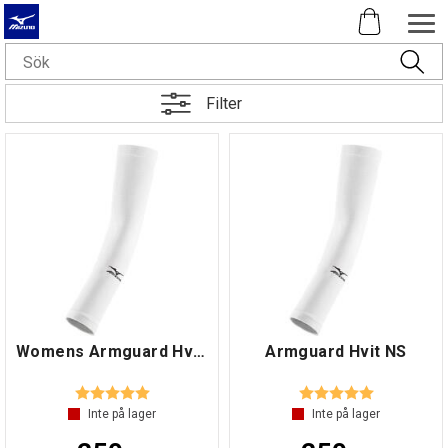
Filter
Womens Armguard Hvit NS
Armguard Hvit NS
Betyg:
5.0 utav 5 stjärnor
Betyg:
5.0 utav 5 s
Inte på lager
Inte på lager