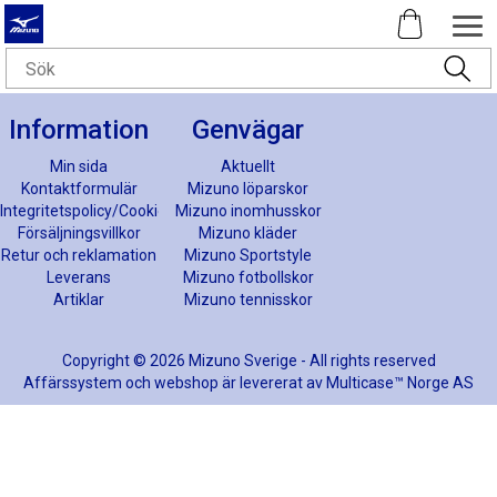
Information
Genvägar
Min sida
Aktuellt
Kontaktformulär
Mizuno löparskor
Integritetspolicy/Cookies
Mizuno inomhusskor
Försäljningsvillkor
Mizuno kläder
Retur och reklamation
Mizuno Sportstyle
Leverans
Mizuno fotbollskor
Artiklar
Mizuno tennisskor
Copyright © 2026 Mizuno Sverige - All rights reserved
Affärssystem
och
webshop
är levererat av
Multicase™ Norge AS