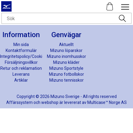
Information
Genvägar
Min sida
Aktuellt
Kontaktformulär
Mizuno löparskor
Integritetspolicy/Cookies
Mizuno inomhusskor
Försäljningsvillkor
Mizuno kläder
Retur och reklamation
Mizuno Sportstyle
Leverans
Mizuno fotbollskor
Artiklar
Mizuno tennisskor
Copyright © 2026 Mizuno Sverige - All rights reserved
Affärssystem
och
webshop
är levererat av
Multicase™ Norge AS