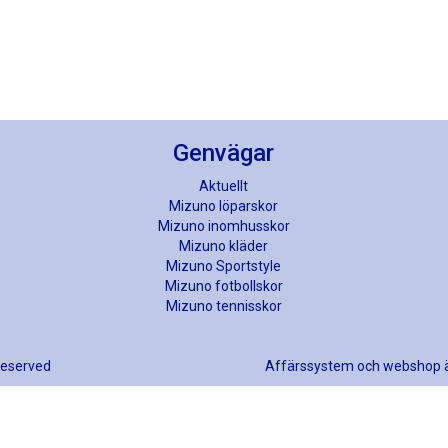
Genvägar
Aktuellt
Mizuno löparskor
Mizuno inomhusskor
Mizuno kläder
Mizuno Sportstyle
Mizuno fotbollskor
Mizuno tennisskor
 reserved
Affärssystem
och
webshop
ä