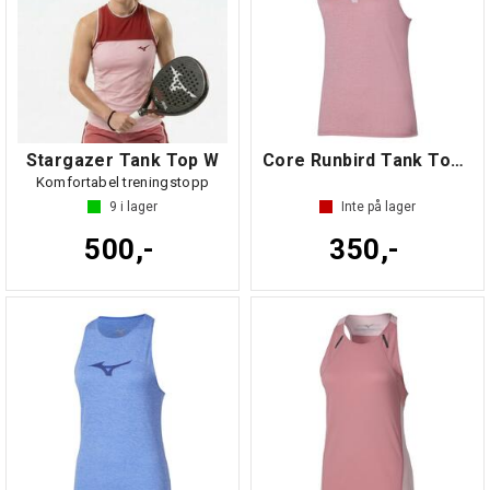
Stargazer Tank Top W
Core Runbird Tank Top W
Komfortabel treningstopp
9
i lager
Inte på lager
500,-
350,-