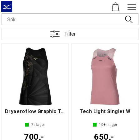
Filter
Dryaeroflow Graphic Tank Top W
Tech Light Singlet W
7
i lager
10+
i lager
700,-
650,-