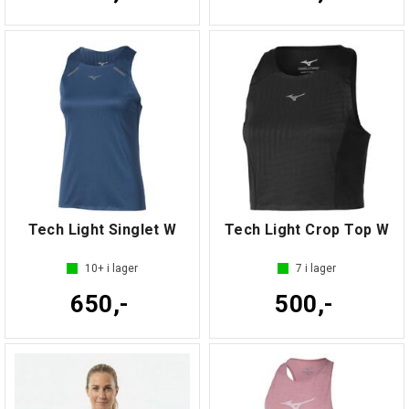
Tech Light Singlet W
Tech Light Crop Top W
10+
i lager
7
i lager
650,-
500,-