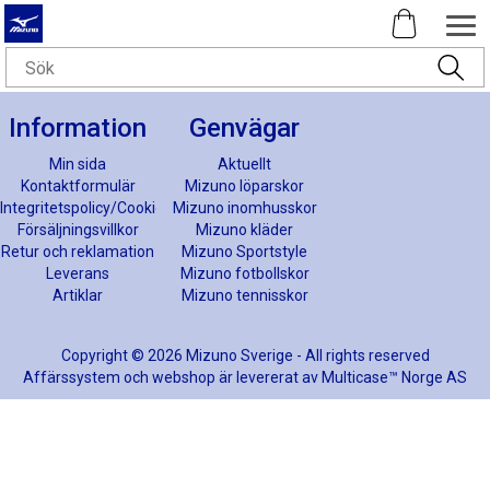
Information
Genvägar
Min sida
Aktuellt
Kontaktformulär
Mizuno löparskor
Integritetspolicy/Cookies
Mizuno inomhusskor
Försäljningsvillkor
Mizuno kläder
Retur och reklamation
Mizuno Sportstyle
Leverans
Mizuno fotbollskor
Artiklar
Mizuno tennisskor
Copyright © 2026 Mizuno Sverige - All rights reserved
Affärssystem
och
webshop
är levererat av
Multicase™ Norge AS