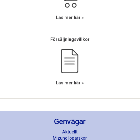
Läs mer här »
Försäljningsvillkor
Läs mer här »
Genvägar
Aktuellt
Mizuno löparskor