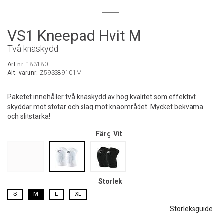
VS1 Kneepad Hvit M
Två knäskydd
Art.nr:
183180
Alt. varunr:
Z59SS89101M
Paketet innehåller två knäskydd av hög kvalitet som effektivt
skyddar mot stötar och slag mot knäområdet. Mycket bekväma
och slitstarka!
Färg
Vit
Storlek
S
M
L
XL
Storleksguide