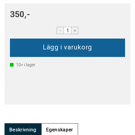
350,-
-
+
10+
i lager
Beskrivning
Egenskaper