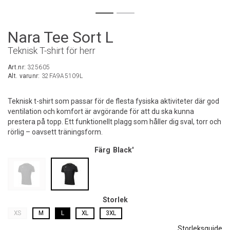
Nara Tee Sort L
Teknisk T-shirt för herr
Art.nr:
325605
Alt. varunr:
32FA9A5109L
Teknisk t-shirt som passar för de flesta fysiska aktiviteter där god
ventilation och komfort är avgörande för att du ska kunna
prestera på topp. Ett funktionellt plagg som håller dig sval, torr och
rörlig – oavsett träningsform.
Färg
Black'
Storlek
XS
M
L
XL
3XL
Storleksguide