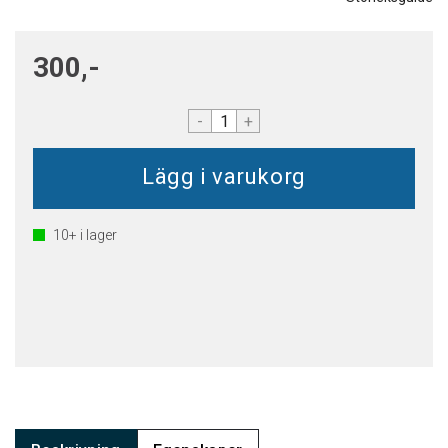
300,-
-
+
10+
i lager