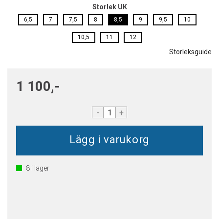
Storlek UK
6,5
7
7,5
8
8,5
9
9,5
10
10,5
11
12
Storleksguide
1 100,-
-
+
8
i lager