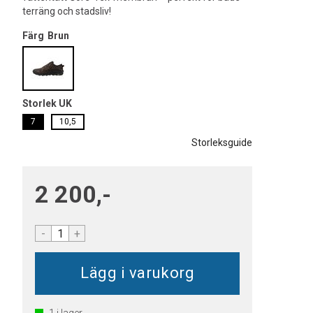
terräng och stadsliv!
Färg
Brun
Storlek UK
7
10,5
Storleksguide
2 200,-
-
+