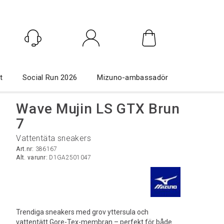
Logga in
t
Social Run 2026
Mizuno-ambassadör
Wave Mujin LS GTX Brun
7
Vattentäta sneakers
Art.nr:
386167
Alt. varunr:
D1GA2501047
Trendiga sneakers med grov yttersula och
vattentätt Gore-Tex-membran – perfekt för både