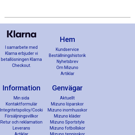
Hem
I samarbete med
Kundservice
Klarna erbjuder vi
Beställningshistorik
betallösningen Klarna
Nyhetsbrev
Checkout.
Om Mizuno
Artiklar
Information
Genvägar
Min sida
Aktuellt
Kontaktformulär
Mizuno löparskor
Integritetspolicy/Cookies
Mizuno inomhusskor
Försäljningsvillkor
Mizuno kläder
Retur och reklamation
Mizuno Sportstyle
Leverans
Mizuno fotbollskor
Artiklar
Mizuno tennisskor