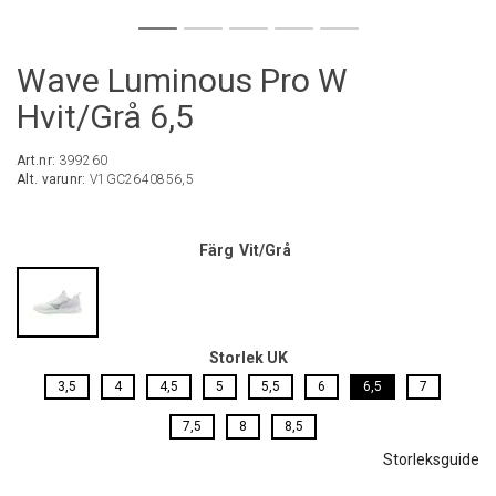
Wave Luminous Pro W
Hvit/Grå 6,5
Art.nr:
399260
Alt. varunr:
V1GC2640856,5
Färg
Vit/Grå
Storlek UK
3,5
4
4,5
5
5,5
6
6,5
7
7,5
8
8,5
Storleksguide