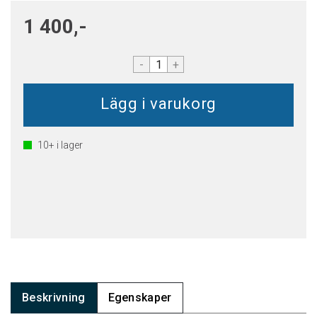
1 400,-
-
+
10+
i lager
Beskrivning
Egenskaper