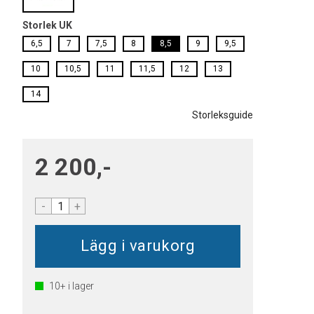
Storlek UK
6,5
7
7,5
8
8,5
9
9,5
10
10,5
11
11,5
12
13
14
Storleksguide
2 200,-
-
+
10+
i lager