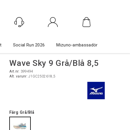
Logga in
t
Social Run 2026
Mizuno-ambassadör
Wave Sky 9 Grå/Blå 8,5
Art.nr:
399494
Alt. varunr:
J1GC2502618,5
Färg
Grå/Blå