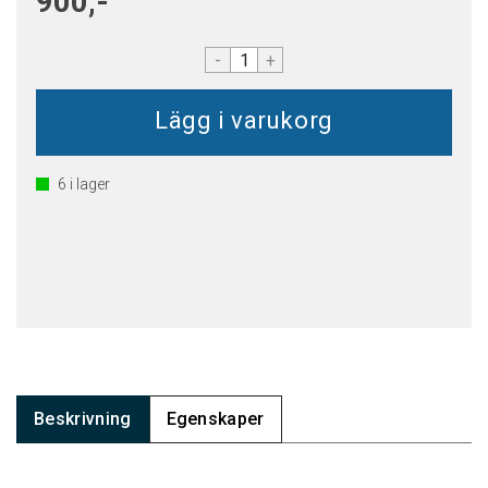
900,-
-
+
6
i lager
Beskrivning
Egenskaper