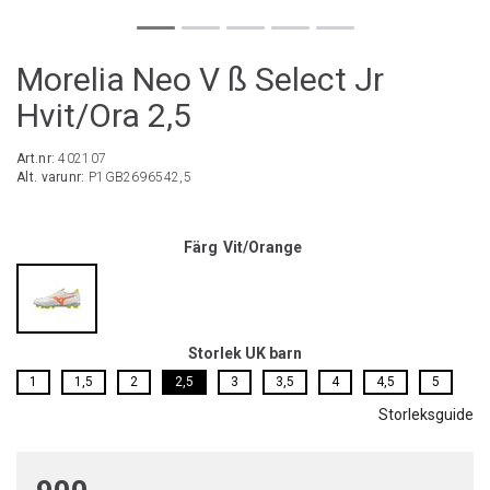
Morelia Neo V ß Select Jr
Hvit/Ora 2,5
Art.nr:
402107
Alt. varunr:
P1GB2696542,5
Färg
Vit/Orange
Storlek UK barn
1
1,5
2
2,5
3
3,5
4
4,5
5
Storleksguide