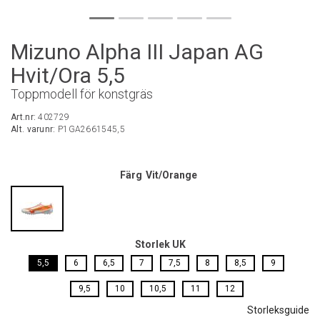
Mizuno Alpha III Japan AG
Hvit/Ora 5,5
Toppmodell för konstgräs
Art.nr:
402729
Alt. varunr:
P1GA2661545,5
Färg
Vit/Orange
Storlek UK
5,5
6
6,5
7
7,5
8
8,5
9
9,5
10
10,5
11
12
Storleksguide