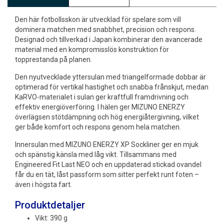
Den här fotbollsskon är utvecklad för spelare som vill
dominera matchen med snabbhet, precision och respons.
Designad och tillverkad i Japan kombinerar den avancerade
material med en kompromisslös konstruktion för
topprestanda på planen.
Den nyutvecklade yttersulan med triangelformade dobbar är
optimerad för vertikal hastighet och snabba frånskjut, medan
KaRVO-materialet i sulan ger kraftfull framdrivning och
effektiv energiöverföring. I hälen ger MIZUNO ENERZY
överlägsen stötdämpning och hög energiåtergivning, vilket
ger både komfort och respons genom hela matchen.
Innersulan med MIZUNO ENERZY XP Sockliner ger en mjuk
och spänstig känsla med låg vikt. Tillsammans med
Engineered Fit Last NEO och en uppdaterad stickad ovandel
får du en tät, låst passform som sitter perfekt runt foten –
även i högsta fart.
Produktdetaljer
Vikt: 390 g