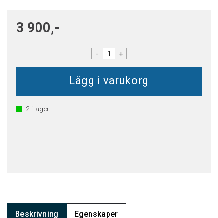
3 900,-
-
+
2
i lager
Beskrivning
Egenskaper