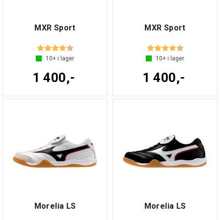
MXR Sport
MXR Sport
Betyg:
4.3 utav 5 stjärnor
Betyg:
4.2 utav 5 s
10+
i lager
10+
i lager
1 400,-
1 400,-
Morelia LS
Morelia LS