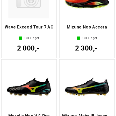
Wave Exceed Tour 7 AC
Mizuno Neo Accera
10+
i lager
10+
i lager
2 000,-
2 300,-
Morelia Neo V ß Pro
Mizuno Alpha III Japan AG