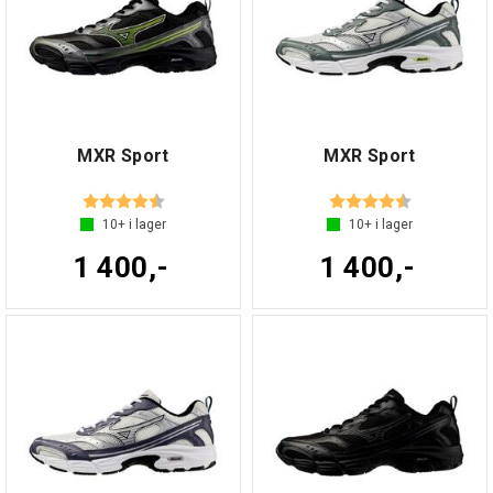
MXR Sport
MXR Sport
Betyg:
4.2 utav 5 stjärnor
Betyg:
4.2 utav 5 s
10+
i lager
10+
i lager
1 400,-
1 400,-