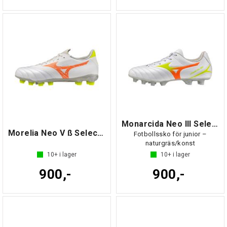
Monarcida Neo III Select Jr
Morelia Neo V ß Select Jr
Fotbollssko för junior –
naturgräs/konst
10+
i lager
10+
i lager
900,-
900,-