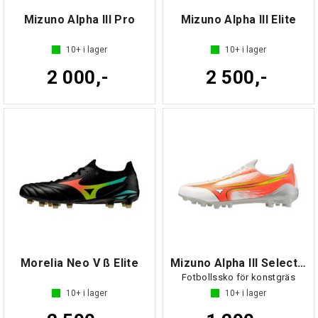
Mizuno Alpha III Pro
Mizuno Alpha III Elite
10+
i lager
10+
i lager
2 000,-
2 500,-
Morelia Neo V ß Elite
Mizuno Alpha III Select AG
Fotbollssko för konstgräs
10+
i lager
10+
i lager