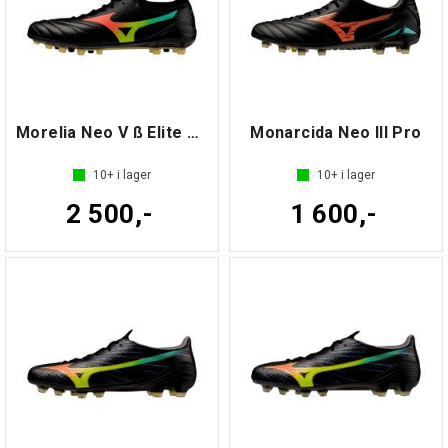
Morelia Neo V ß Elite AG
Monarcida Neo III Pro
10+
i lager
10+
i lager
2 500,-
1 600,-