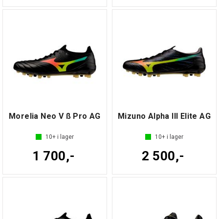
Morelia Neo V ß Pro AG
Mizuno Alpha III Elite AG
10+
i lager
10+
i lager
1 700,-
2 500,-