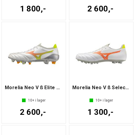
1 800,-
2 600,-
Morelia Neo V ß Elite MIX
Morelia Neo V ß Select AG
10+
i lager
10+
i lager
2 600,-
1 300,-