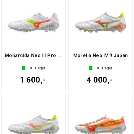
Monarcida Neo III Pro AG
Morelia Neo IV ß Japan
10+
i lager
10+
i lager
1 600,-
4 000,-