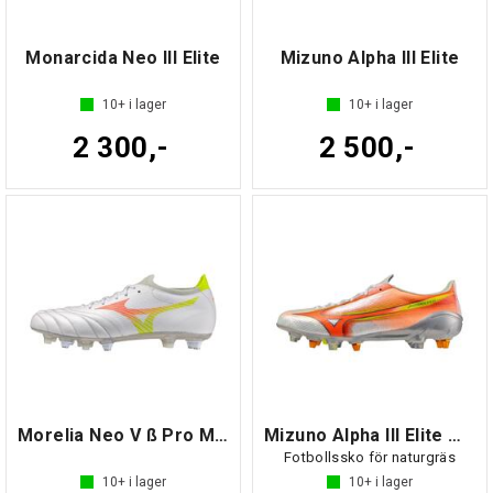
Monarcida Neo III Elite
Mizuno Alpha III Elite
10+
i lager
10+
i lager
2 300,-
2 500,-
Morelia Neo V ß Pro MIX
Mizuno Alpha III Elite MIX
Fotbollssko för naturgräs
10+
i lager
10+
i lager