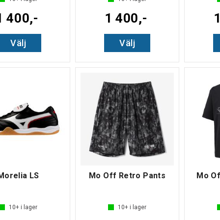
1 400,-
1 400,-
1
Välj
Välj
Morelia LS
Mo Off Retro Pants
Mo Of
10+
i lager
10+
i lager