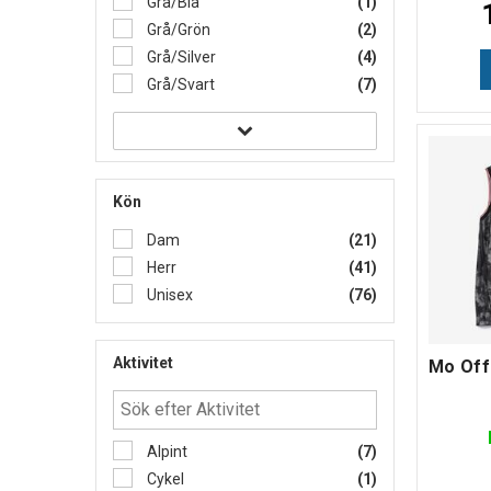
Grå/Blå
(1)
Grå/Grön
(2)
Grå/Silver
(4)
Grå/Svart
(7)
Kön
Dam
(21)
Herr
(41)
Unisex
(76)
Aktivitet
Alpint
(7)
Cykel
(1)