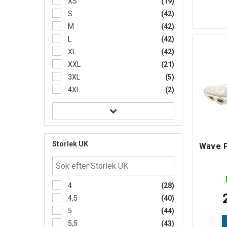
XS
(19)
S
(42)
M
(42)
L
(42)
XL
(42)
XXL
(21)
3XL
(5)
4XL
(2)
Storlek UK
Wave P
4
(28)
4,5
(40)
5
(44)
5,5
(43)