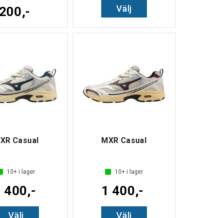
Välj
200,-
XR Casual
MXR Casual
10+
i lager
10+
i lager
 400,-
1 400,-
Välj
Välj