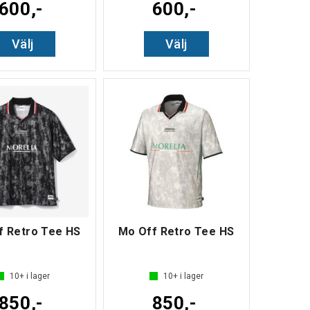
600,-
600,-
Välj
Välj
f Retro Tee HS
Mo Off Retro Tee HS
10+
i lager
10+
i lager
850,-
850,-