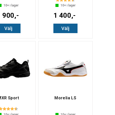
10+
i lager
10+
i lager
 900,-
1 400,-
Välj
Välj
MXR Sport
Morelia LS
Betyg:
4.2 utav 5 stjärnor
10+
i lager
10+
i lager