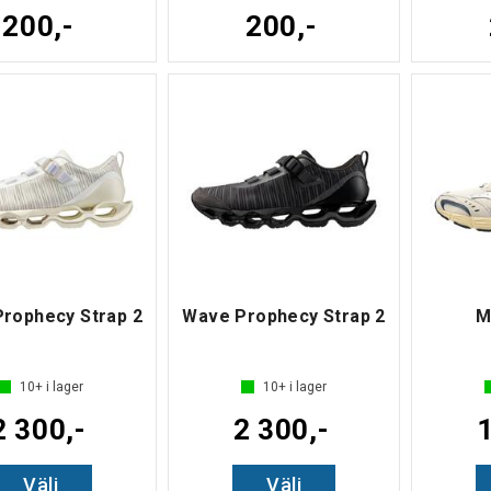
200,-
200,-
rophecy Strap 2
Wave Prophecy Strap 2
M
10+
i lager
10+
i lager
2 300,-
2 300,-
1
Välj
Välj