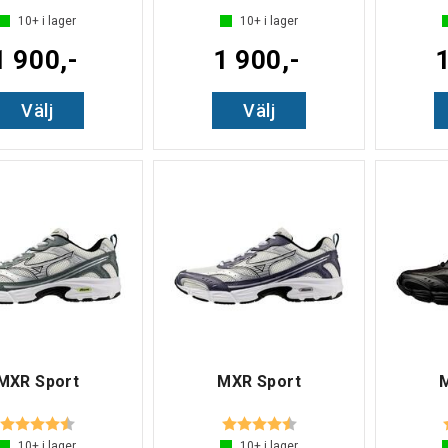
10+
i lager
10+
i lager
1 900,-
1 900,-
1
Välj
Välj
MXR Sport
MXR Sport
Betyg:
4.2 utav 5 stjärnor
Betyg:
4.3 utav 5 stjärnor
10+
i lager
10+
i lager