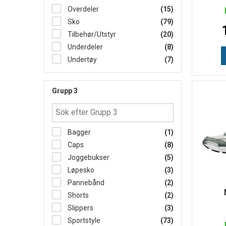
Overdeler
(15)
Sko
(79)
Tilbehør/Utstyr
(20)
Underdeler
(8)
Undertøy
(7)
Grupp 3
Bagger
(1)
Caps
(8)
Joggebukser
(5)
Løpesko
(3)
Pannebånd
(2)
Shorts
(2)
Slippers
(3)
Sportstyle
(73)