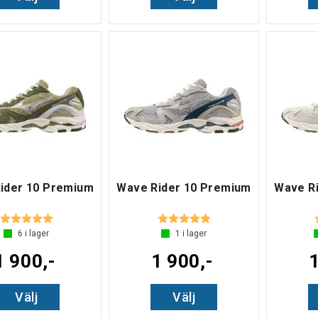
ider 10 Premium
Wave Rider 10 Premium
Wave R
Betyg:
5.0 utav 5 stjärnor
Betyg:
5.0 utav 5 stjärnor
6
i lager
1
i lager
1 900,-
1 900,-
1
Välj
Välj