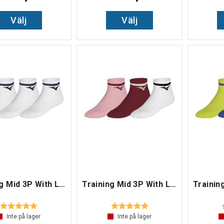
Välj
Välj
Training Mid 3P With Line
Training Mid 3P With Line
Betyg:
5.0 utav 5 stjärnor
Betyg:
5.0 utav 5 stjärnor
Inte på lager
Inte på lager