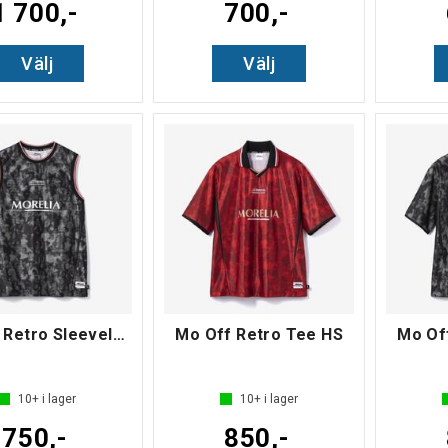
1 700,-
700,-
Välj
Välj
Mo Off Retro Sleeveless
Mo Off Retro Tee HS
Mo Of
10+
i lager
10+
i lager
750,-
850,-