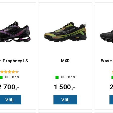
e Prophecy LS
MXR
Wave 
Betyg:
4.7 utav 5 stjärnor
10+
i lager
10+
i lager
2 700,-
1 500,-
2
Välj
Välj