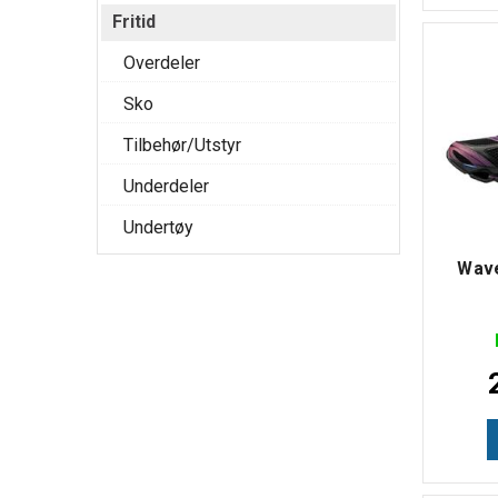
Fritid
Overdeler
Sko
Tilbehør/Utstyr
Underdeler
Undertøy
Wav