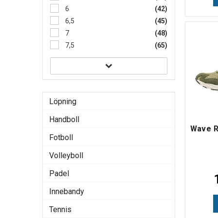
6
(42)
6,5
(45)
7
(48)
7,5
(65)
Löpning
Handboll
Wave R
Fotboll
Volleyboll
Padel
Innebandy
Tennis