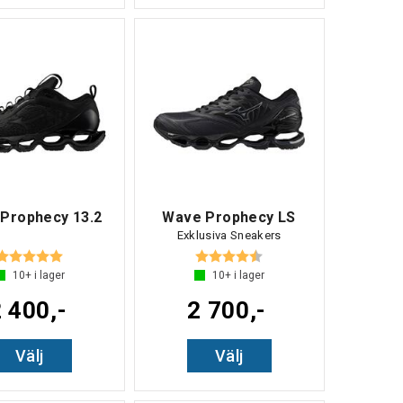
Prophecy 13.2
Wave Prophecy LS
Exklusiva Sneakers
Betyg:
5.0 utav 5 stjärnor
Betyg:
4.7 utav 5 stjärnor
10+
i lager
10+
i lager
 400,-
2 700,-
Välj
Välj