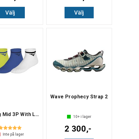
Välj
Välj
Wave Prophecy Strap 2
Training Mid 3P With Line
10+
i lager
2 300,-
Betyg:
5.0 utav 5 stjärnor
Inte på lager