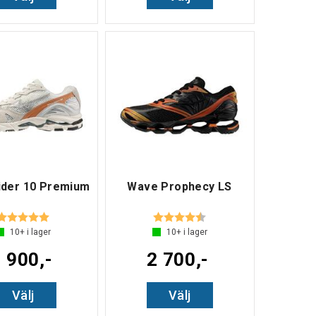
ider 10 Premium
Wave Prophecy LS
Betyg:
5.0 utav 5 stjärnor
Betyg:
4.7 utav 5 stjärnor
10+
i lager
10+
i lager
 900,-
2 700,-
Välj
Välj