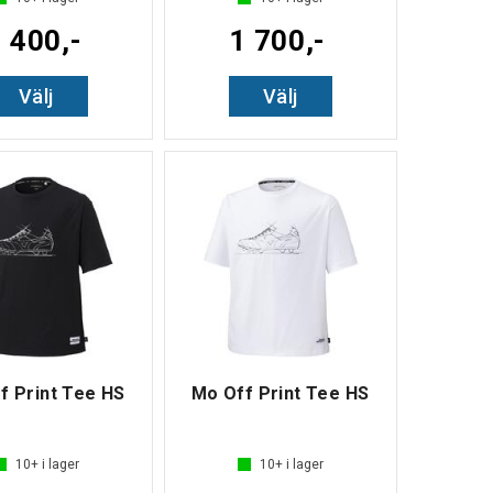
 400,-
1 700,-
Välj
Välj
f Print Tee HS
Mo Off Print Tee HS
10+
i lager
10+
i lager