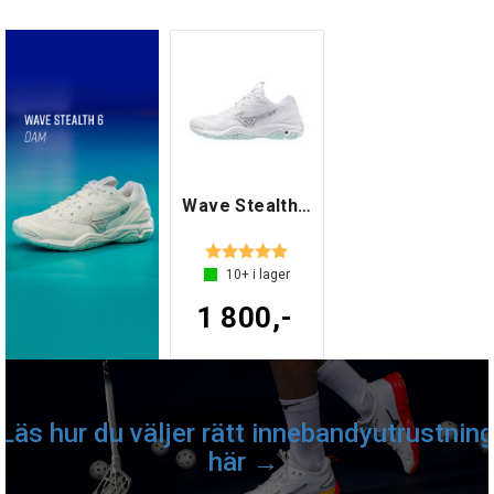
Wave Stealth 6 W
Betyg:
5.0 utav 5 stjärnor
10+
i lager
1 800,-
Läs hur du väljer rätt innebandyutrustning
här →