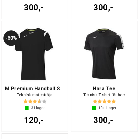
300,-
300,-
60%
M Premium Handball Shirt
Nara Tee
Teknisk matchtröja
Teknisk T-shirt för herr
Betyg:
3.8 utav 5 stjärnor
Betyg:
5.0 utav 5 s
3
i lager
10+
i lager
120,-
300,-