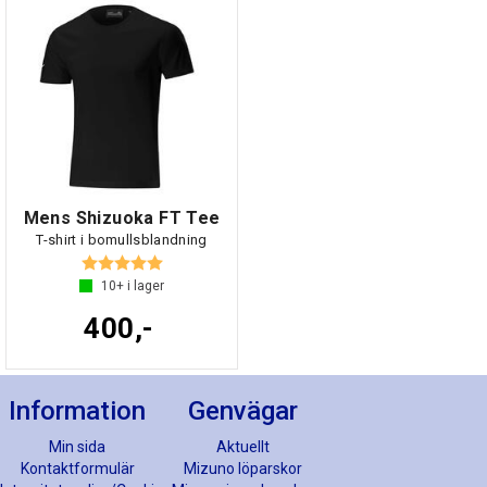
Mens Shizuoka FT Tee
T-shirt i bomullsblandning
Betyg:
5.0 utav 5 stjärnor
10+
i lager
400,-
Information
Genvägar
Min sida
Aktuellt
Kontaktformulär
Mizuno löparskor