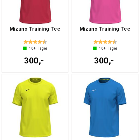
Mizuno Training Tee
Mizuno Training Tee
Betyg:
4.1 utav 5 stjärnor
Betyg:
4.1 utav 5 s
10+
i lager
10+
i lager
300,-
300,-