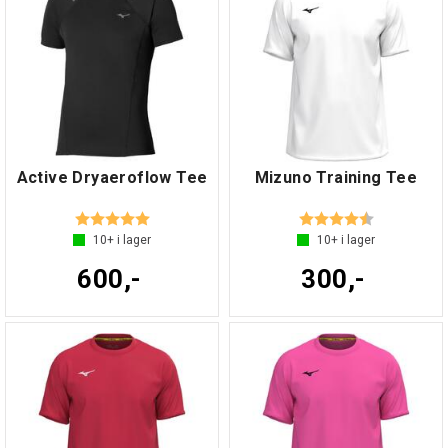
Active Dryaeroflow Tee
Mizuno Training Tee
Betyg:
5.0 utav 5 stjärnor
Betyg:
4.1 utav 5 s
10+
i lager
10+
i lager
600,-
300,-