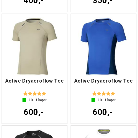
400,-
350,-
Active Dryaeroflow Tee
Active Dryaeroflow Tee
Betyg:
5.0 utav 5 stjärnor
Betyg:
5.0 utav 5 s
10+
i lager
10+
i lager
600,-
600,-