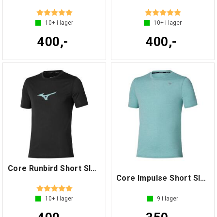
Betyg:
5.0 utav 5 stjärnor
Betyg:
5.0 utav 5 s
10+
i lager
10+
i lager
400,-
400,-
Core Runbird Short Sleeve Tee
Core Impulse Short Sleeve Tee
Betyg:
5.0 utav 5 stjärnor
10+
i lager
9
i lager