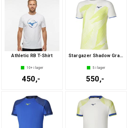
Athletic RB T-Shirt
Stargazer Shadow Graphic Tee
10+
i lager
5
i lager
450,-
550,-