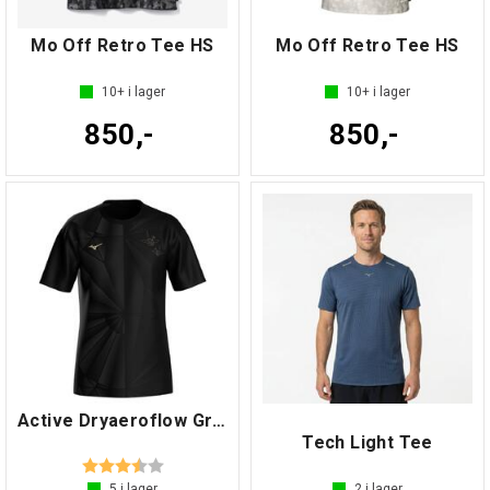
Mo Off Retro Tee HS
Mo Off Retro Tee HS
10+
i lager
10+
i lager
850,-
850,-
Active Dryaeroflow Graphic Tee
Tech Light Tee
Betyg:
3.7 utav 5 stjärnor
5
i lager
2
i lager