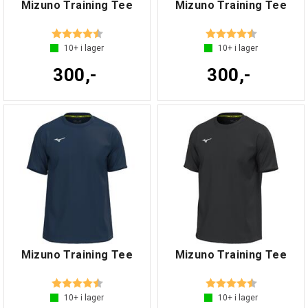
Mizuno Training Tee
Mizuno Training Tee
Betyg:
4.1 utav 5 stjärnor
Betyg:
4.1 utav 5 s
10+
i lager
10+
i lager
300,-
300,-
Mizuno Training Tee
Mizuno Training Tee
Betyg:
4.1 utav 5 stjärnor
Betyg:
4.1 utav 5 s
10+
i lager
10+
i lager