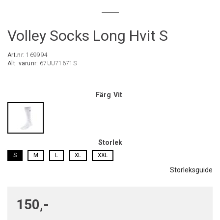
Volley Socks Long Hvit S
Art.nr:
169994
Alt. varunr:
67UU71671S
Färg
Vit
Storlek
S
M
L
XL
XXL
Storleksguide
150,-