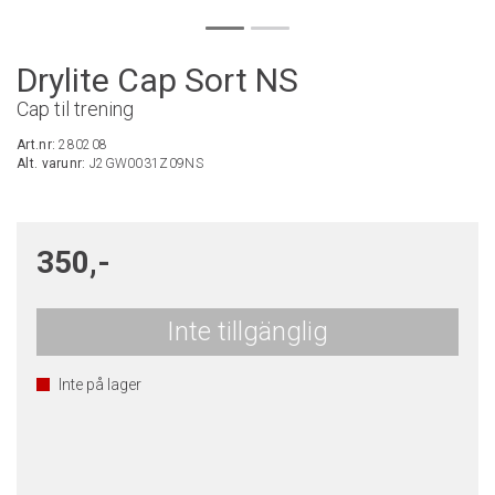
Drylite Cap Sort NS
Cap til trening
Art.nr:
280208
Alt. varunr:
J2GW0031Z09NS
350,-
Inte tillgänglig
Inte på lager