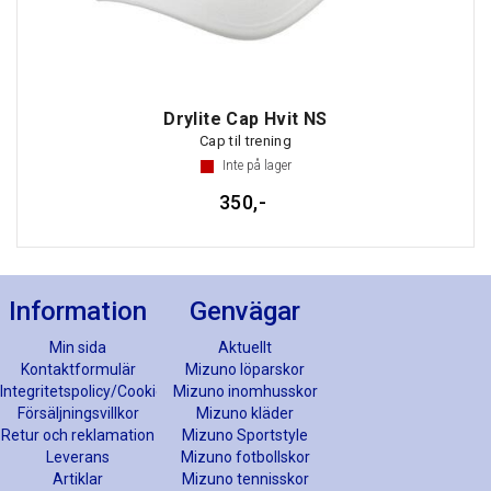
Drylite Cap Hvit NS
Cap til trening
Inte på lager
350,-
Information
Genvägar
Min sida
Aktuellt
Kontaktformulär
Mizuno löparskor
Integritetspolicy/Cookies
Mizuno inomhusskor
Försäljningsvillkor
Mizuno kläder
Retur och reklamation
Mizuno Sportstyle
Leverans
Mizuno fotbollskor
Artiklar
Mizuno tennisskor