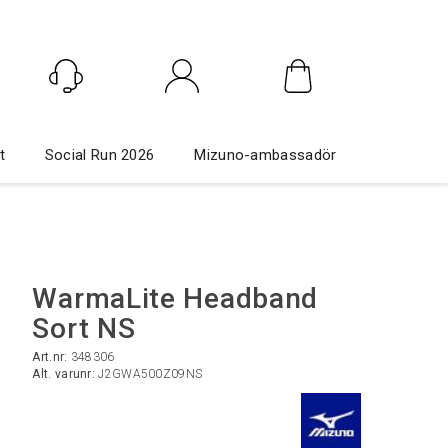
Logga in
t
Social Run 2026
Mizuno-ambassadör
WarmaLite Headband
Sort NS
Art.nr:
348306
Alt. varunr:
J2GWA500Z09NS