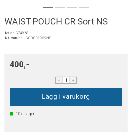
WAIST POUCH CR Sort NS
Art.nr:
374868
Alt. varunr:
J3GDC01309NS
400,-
-
+
10+
i lager