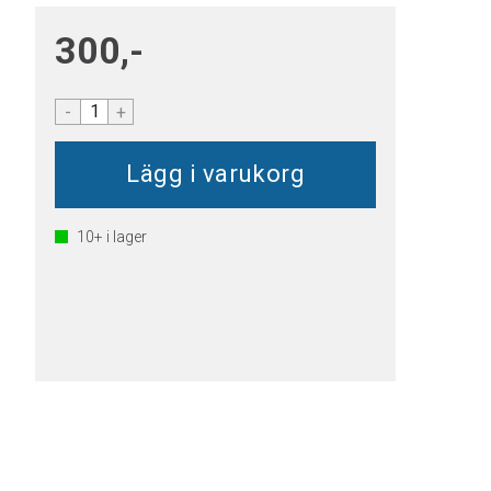
300,-
-
+
10+
i lager