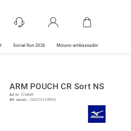
Logga in
t
Social Run 2026
Mizuno-ambassadör
ARM POUCH CR Sort NS
Art.nr:
374869
Alt. varunr:
J3GDC01409NS