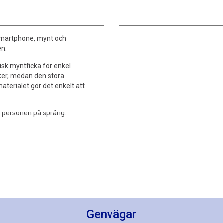
 smartphone, mynt och
en.
isk myntficka för enkel
rker, medan den stora
aterialet gör det enkelt att
iva personen på språng.
Genvägar