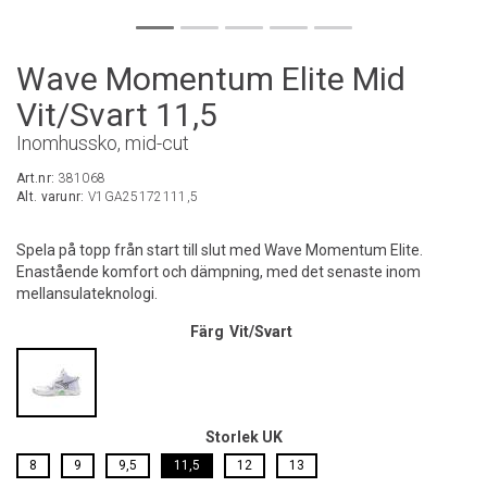
Wave Momentum Elite Mid
Vit/Svart 11,5
Inomhussko, mid-cut
Art.nr:
381068
Alt. varunr:
V1GA25172111,5
Spela på topp från start till slut med Wave Momentum Elite.
Enastående komfort och dämpning, med det senaste inom
mellansulateknologi.
Färg
Vit/Svart
Storlek UK
8
9
9,5
11,5
12
13