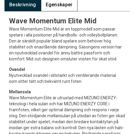
Beskrivning
Egenskaper
Wave Momentum Elite Mid
Wave Momentum Elite Mid är en toppmodell som passar
spelare i alla positioner på handbolls- och volleybollplanen.
Den är särskilt populär bland spelare som behöver hög
stabilitet och enastående dämpning. Säsongens version har
en nyutvecklad ovandel för ännu bättre passform och
komfort. Mid-cut-designen omsluter vristen för ökat stöd.
Ovandel
Nyutvecklad ovandel i slitstarkt och ventilerande material
som sitter tätt och bekvämt runt foten.
Mellansula
Wave Momentum Elite är utrustad med MIZUNO ENERZY-
teknologi i hela sulan och har MIZUNO ENERZY CORE i
framfoten, vilket ger optimal dämpning och respons i varje
steg. Den stödjande mellansulan på utsidan av foten ger ökad
stabilitet under spelet, medan den bredare kontaktytan på
insidan ger extra balans och kontroll. Den nya lästen och halv-
bootie-konstruktionen ger en bekväm, åtsittande passform