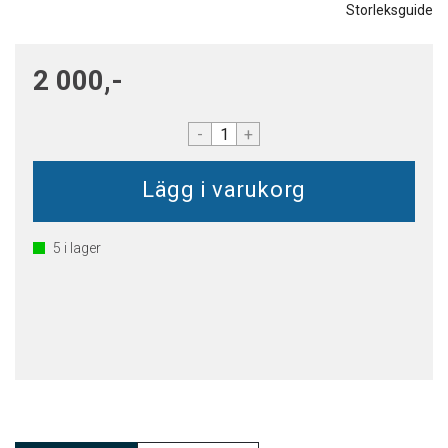
Storleksguide
2 000,-
-
+
5
i lager