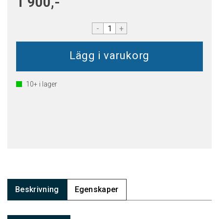
1 900,-
-
+
10+
i lager
Beskrivning
Egenskaper