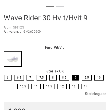
Wave Rider 30 Hvit/Hvit 9
Art.nr:
399123
Alt. varunr:
J1GM2620609
Färg
Vit/Vit
Storlek UK
6
6,5
7
7,5
8
8,5
9
9,5
10
10,5
11
11,5
12
13
14
Storleksguide