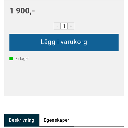
1 900,-
-
+
7
i lager
Beskrivning
Egenskaper