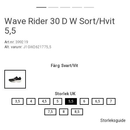
Wave Rider 30 D W Sort/Hvit
5,5
Art.nr:
399219
Alt. varunr:
J1GW2621775,5
Färg
Svart/Vit
Storlek UK
3,5
4
4,5
5
5,5
6
6,5
7
7,5
8
8,5
Storleksguide