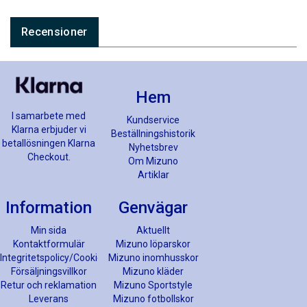
Recensioner
Hem
I samarbete med
Kundservice
Klarna erbjuder vi
Beställningshistorik
betallösningen Klarna
Nyhetsbrev
Checkout.
Om Mizuno
Artiklar
Information
Genvägar
Min sida
Aktuellt
Kontaktformulär
Mizuno löparskor
Integritetspolicy/Cookies
Mizuno inomhusskor
Försäljningsvillkor
Mizuno kläder
Retur och reklamation
Mizuno Sportstyle
Leverans
Mizuno fotbollskor