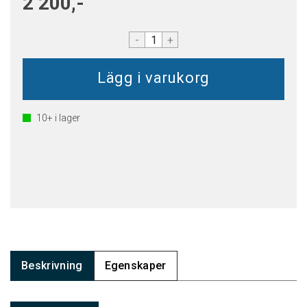
2 200,-
-
+
10+
i lager
Beskrivning
Egenskaper