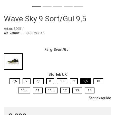
Wave Sky 9 Sort/Gul 9,5
Art.nr:
399511
Alt. varunr:
J1GC2502669,5
Färg
Svart/Gul
Storlek UK
6,5
7
7,5
8
8,5
9
9,5
10
10,5
11
11,5
12
13
14
Storleksguide