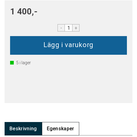
1 400,-
-
+
5
i lager
Beskrivning
Egenskaper