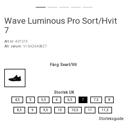
Wave Luminous Pro Sort/Hvit
7
Art.nr:
401315
Alt. varunr:
V1GA2640827
Färg
Svart/Vit
Storlek UK
4,5
5
5,5
6
6,5
7
7,5
8
8,5
9
9,5
10
10,5
11
11,5
Storleksguide