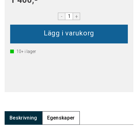
-
+
10+
i lager
Beskrivning
Egenskaper