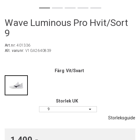
Wave Luminous Pro Hvit/Sort
9
Art.nr:
401336
Alt. varunr:
V1GA2640839
Färg
Vit/Svart
Storlek UK
9
Storleksguide
1 400,-