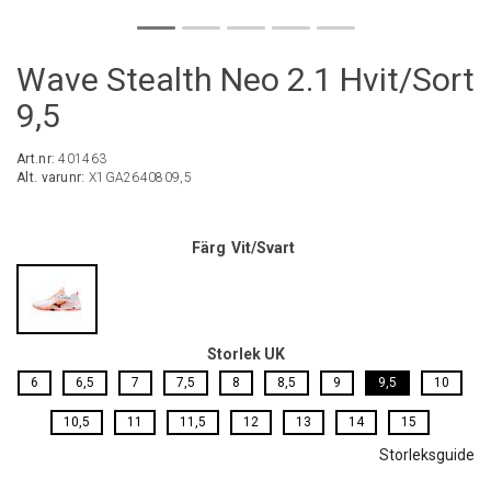
Wave Stealth Neo 2.1 Hvit/Sort
9,5
Art.nr:
401463
Alt. varunr:
X1GA2640809,5
Färg
Vit/Svart
Storlek UK
6
6,5
7
7,5
8
8,5
9
9,5
10
10,5
11
11,5
12
13
14
15
Storleksguide