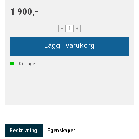
1 900,-
-
+
10+
i lager
Beskrivning
Egenskaper