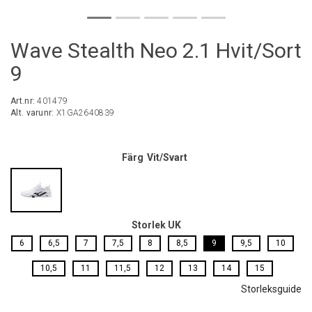
Wave Stealth Neo 2.1 Hvit/Sort
9
Art.nr:
401479
Alt. varunr:
X1GA2640839
Färg
Vit/Svart
Storlek UK
6
6,5
7
7,5
8
8,5
9
9,5
10
10,5
11
11,5
12
13
14
15
Storleksguide