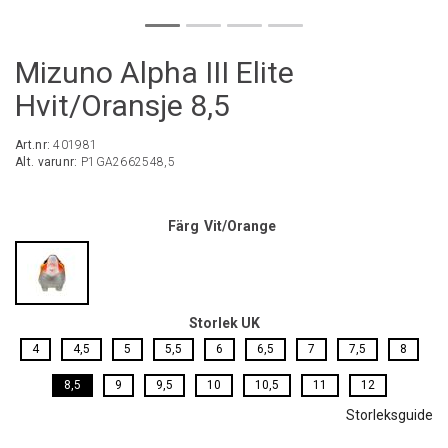
Mizuno Alpha III Elite
Hvit/Oransje 8,5
Art.nr:
401981
Alt. varunr:
P1GA2662548,5
Färg
Vit/Orange
Storlek UK
4
4,5
5
5,5
6
6,5
7
7,5
8
8,5
9
9,5
10
10,5
11
12
Storleksguide