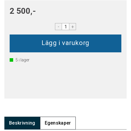
2 500,-
-
+
5
i lager
Beskrivning
Egenskaper