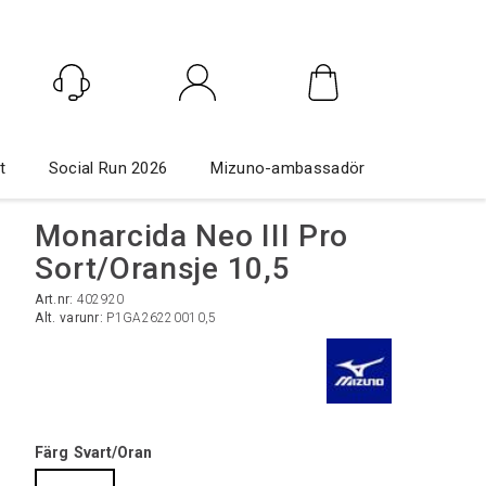
Logga in
t
Social Run 2026
Mizuno-ambassadör
Monarcida Neo III Pro
Sort/Oransje 10,5
Art.nr:
402920
Alt. varunr:
P1GA26220010,5
Färg
Svart/Oran