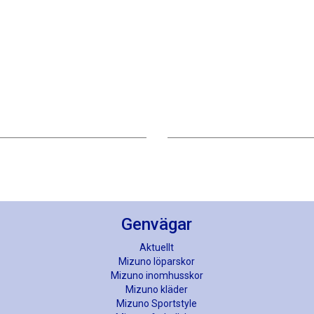
Genvägar
Aktuellt
Mizuno löparskor
Mizuno inomhusskor
Mizuno kläder
Mizuno Sportstyle