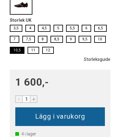
Storlek UK
3,5
4
4,5
5
5,5
6
6,5
7
7,5
8
8,5
9
9,5
10
10,5
11
12
Storleksguide
1 600,-
-
+
4
i lager