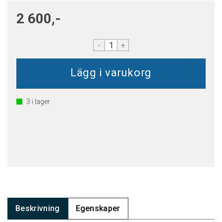
2 600,-
-
+
3
i lager
Beskrivning
Egenskaper