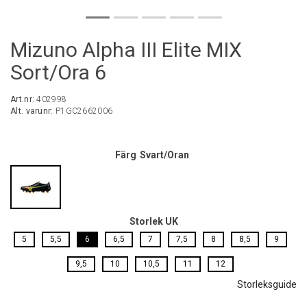
Mizuno Alpha III Elite MIX
Sort/Ora 6
Art.nr:
402998
Alt. varunr:
P1GC2662006
Färg
Svart/Oran
Storlek UK
5
5,5
6
6,5
7
7,5
8
8,5
9
9,5
10
10,5
11
12
Storleksguide