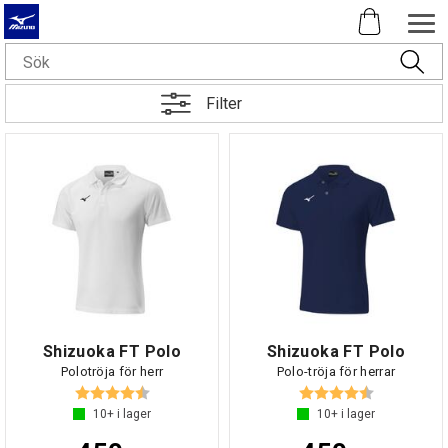
Filter
Shizuoka FT Polo
Shizuoka FT Polo
Polotröja för herr
Polo-tröja för herrar
Betyg:
4.5 utav 5 stjärnor
Betyg:
4.5 utav 5 s
10+
i lager
10+
i lager