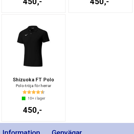
450,-
450,-
Shizuoka FT Polo
Polo-tröja för herrar
Betyg:
4.5 utav 5 stjärnor
10+
i lager
450,-
Information
Genvägar