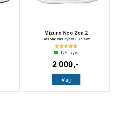
Mizuno Neo Zen 2
Sesongens nyhet - Unisex
av 5 stjärnor
Betyg:
4.7 utav 5 stjärnor
10+
i lager
2 000,-
Välj