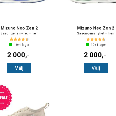
Mizuno Neo Zen 2
Mizuno Neo Zen 2
Säsongens nyhet – herr
Säsongens nyhet – herr
Betyg:
4.7 utav 5 stjärnor
Betyg:
4.7 ut
10+
i lager
10+
i lager
2 000,-
2 000,-
Välj
Välj