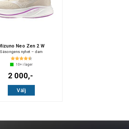
Mizuno Neo Zen 2 W
Säsongens nyhet – dam
Betyg:
4.7 utav 5 stjärnor
10+
i lager
2 000,-
Välj