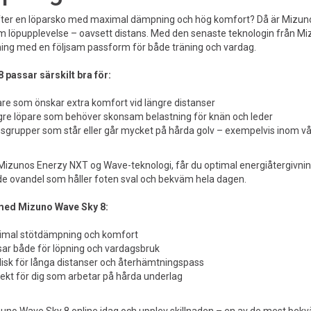
fter en löparsko med maximal dämpning och hög komfort? Då är Mizuno Wa
 löpupplevelse – oavsett distans. Med den senaste teknologin från M
ng med en följsam passform för både träning och vardag.
 passar särskilt bra för:
re som önskar extra komfort vid längre distanser
re löpare som behöver skonsam belastning för knän och leder
sgrupper som står eller går mycket på hårda golv – exempelvis inom vår
Mizunos Enerzy NXT og Wave-teknologi, får du optimal energiåtergivning 
de ovandel som håller foten sval och bekväm hela dagen.
med Mizuno Wave Sky 8:
mal stötdämpning och komfort
ar både för löpning och vardagsbruk
lisk för långa distanser och återhämtningspass
ekt för dig som arbetar på hårda underlag