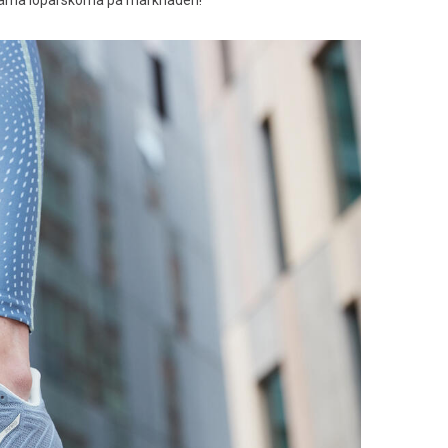
kväma löparskorna på marknaden!