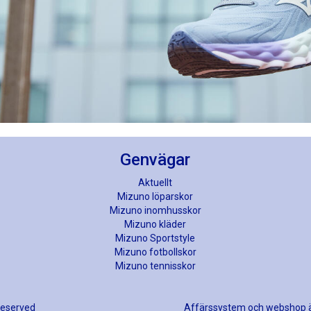
Genvägar
Aktuellt
Mizuno löparskor
Mizuno inomhusskor
Mizuno kläder
Mizuno Sportstyle
Mizuno fotbollskor
Mizuno tennisskor
 reserved
Affärssystem
och
webshop
ä