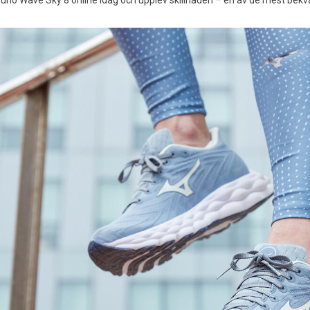
zuno Wave Sky 8 online idag och upplev skillnaden – en av de mest be