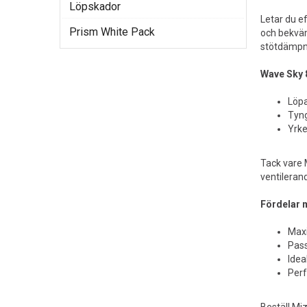
Löpskador
Letar du e
Prism White Pack
och bekväm
stötdämpni
Wave Sky 8
Löpa
Tyng
Yrke
Tack vare 
ventileran
Fördelar 
Maxi
Pass
Idea
Perf