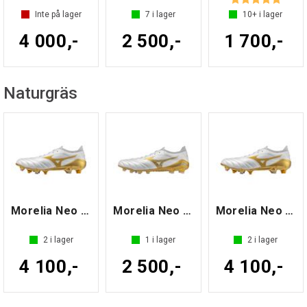
Inte på lager
7
i lager
10+
i lager
4 000,-
2 500,-
1 700,-
Naturgräs
Morelia Neo IV ß Japan MIX Hvit/Gull 8,5
Morelia Neo IV ß Elite Hvit/Gull 8,5
Morelia Neo IV ß Japan MIX Hvit/Gull 8,5
2
i lager
1
i lager
2
i lager
4 100,-
2 500,-
4 100,-