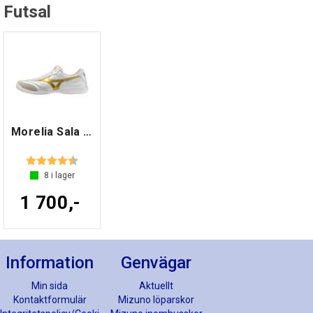
Futsal
Morelia Sala Elite IN Hvit/Gull 8,5
Betyg:
4.7 utav 5 stjärnor
8
i lager
1 700,-
Information
Genvägar
Min sida
Aktuellt
Kontaktformulär
Mizuno löparskor