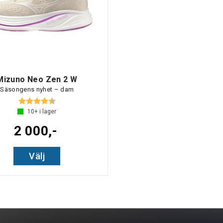
Mizuno Neo Zen 2 W
Säsongens nyhet – dam
Betyg:
4.7 utav 5 stjärnor
10+
i lager
2 000,-
Välj