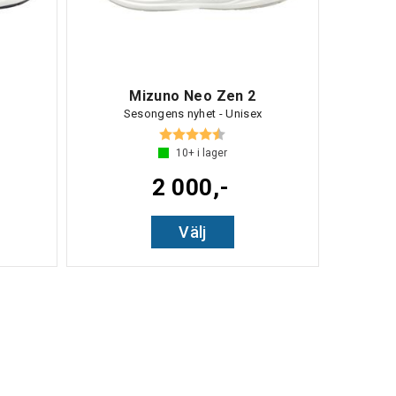
Mizuno Neo Zen 2
Sesongens nyhet - Unisex
av 5 stjärnor
Betyg:
4.7 utav 5 stjärnor
10+
i lager
2 000,-
Välj