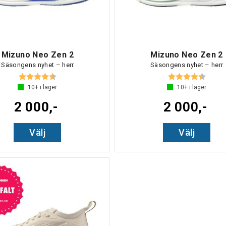
Mizuno Neo Zen 2
Mizuno Neo Zen 2
Säsongens nyhet – herr
Säsongens nyhet – herr
Betyg:
4.7 utav 5 stjärnor
Betyg:
4.7 ut
10+
i lager
10+
i lager
2 000,-
2 000,-
Välj
Välj