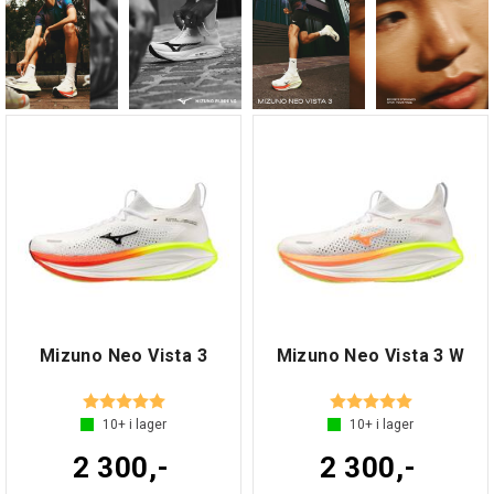
Mizuno Neo Vista 3
Mizuno Neo Vista 3 W
Betyg:
5.0 utav 5 stjärnor
Betyg:
5.0 utav 5 s
10+
i lager
10+
i lager
2 300,-
2 300,-