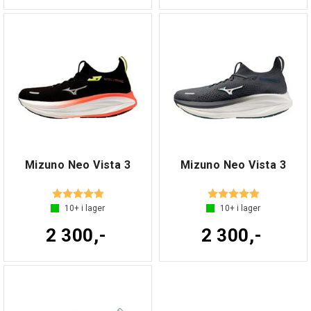
Mizuno Neo Vista 3
Mizuno Neo Vista 3
Betyg:
5.0 utav 5 stjärnor
Betyg:
5.0 utav 5 s
10+
i lager
10+
i lager
2 300,-
2 300,-