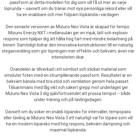
passform är detta modellen för dig som vill få ut mer av varje
löprunda – oavsett om du tränar mot nya personliga rekord eller vill
ha en snabbare och mer följsam löpkänsla i vardagen.
Den senaste versionen av Mizuno Neo Vista är skapad för tempo.
Mizuno Enerzy NXT i mellansulan ger en mjuk, lätt och explosiv
respons som hjälper dig att hålla hög fart med mindre belastning på
benen. Samtidigt bidrar den innovativa konstruktionen till en naturlig
stegavveckling som gör löpningen mer effektiv och bekväm, även när
intensiteten ökar.
Ovandelen är tillverkad i ett sömlöst och stickat material som
omsluter foten med en strumpliknande passform. Resultatet är en
bekväm känsla med bra stöd och ventilation genom hela passet.
Tillsammans med låg vikt och säkert grepp mot underlaget ger
Mizuno Neo Vista 3 dig självförtroendet att pressa tempot – både
under träning och på tävlingsdagen.
Oavsett om du söker en snabb löparsko för intervaller, tempopass
eller tävling är Mizuno Neo Vista 3 ett naturligt val för löpare som vill
ha en modern löparsko med hög respons, bekväm dämpning och
maximal löpkänsla.